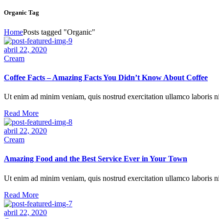
Organic Tag
Home
Posts tagged "Organic"
Necesarias
abril 22, 2020
Estas
Cream
cookies no
son
Coffee Facts – Amazing Facts You Didn’t Know About Coffee
opcionales.
Son
necesarias
Ut enim ad minim veniam, quis nostrud exercitation ullamco laboris nis
para que
Read More
funcione la
web.
abril 22, 2020
Cream
Estadísticas
Amazing Food and the Best Service Ever in Your Town
Para que
podamos
Ut enim ad minim veniam, quis nostrud exercitation ullamco laboris nis
mejorar la
funcionalidad
Read More
y estructura
de la web, en
abril 22, 2020
base a cómo