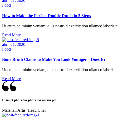
abril 21, 2020
mientras visitas
Food
nuestro sitio,
aumentas la
How to Make the Perfect Double Dutch in 5 Steps
posibilidad de
ver contenido y
ofertas
Ut enim ad minim veniam, quis nostrud exercitation ullamco laboris ni
personalizados.
Read More
abril 21, 2020
Food
Bone Broth Claims to Make You Look Younger – Does It?
Ut enim ad minim veniam, quis nostrud exercitation ullamco laboris ni
Read More
Urna et pharetra pharetra massa pet
Marshall Artis, Head Chef