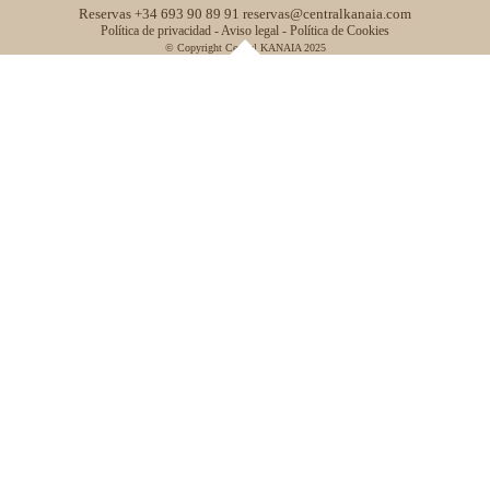
Reservas
+34 693 90 89 91
reservas@centralkanaia.com
Política de privacidad -
Aviso legal -
Política de Cookies
© Copyright
Central KANAIA
2025