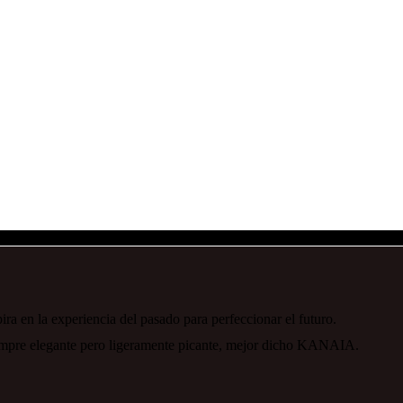
ra en la experiencia del pasado para perfeccionar el futuro.
iempre elegante pero ligeramente picante, mejor dicho KANAIA.