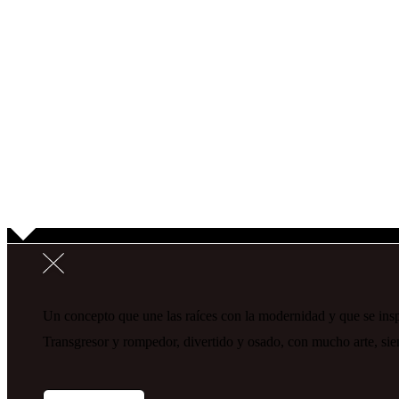
Un concepto que une las raíces con la modernidad y que se inspi
Transgresor y rompedor, divertido y osado, con mucho arte, s