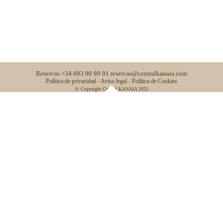
Reservas
+34 693 90 89 91
reservas@centralkanaia.com
Política de privacidad -
Aviso legal -
Política de Cookies
© Copyright
Central KANAIA
2025